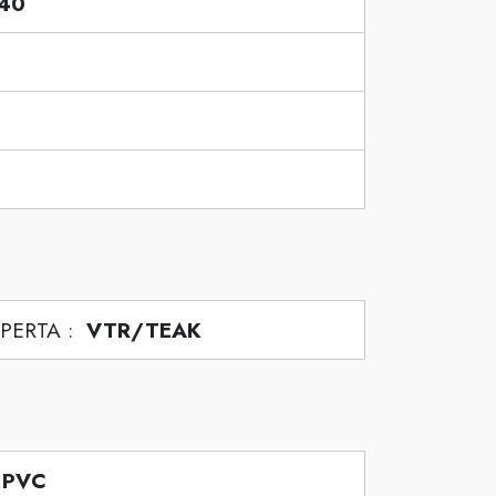
40
e
PERTA :
VTR/TEAK
:
PVC